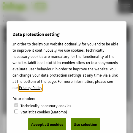
DE
EN
Studiengang
GAME DESIGN
Menu
DE:HIVE
Data protection setting
THEMEN
In order to design our website optimally for you and to be able
BACHELOR
to improve it continuously, we use cookies. Technically
MASTER
necessary cookies are mandatory for the functionality of the
website. Additional statistics cookies allow us to anonymously
EVENTS
evaluate user behaviour in order to improve the website. You
can change your data protection settings at any time via a link
DE:HIVE
at the bottom of the page. For more information, please see
our
Privacy Policy
.
BEWERBEN
Your choice:
QUICK LINKS
Technically necessary cookies
Statistics cookies (Matomo)
SOCIAL MEDIA
SERVICE
Accept all cookies
Use selection