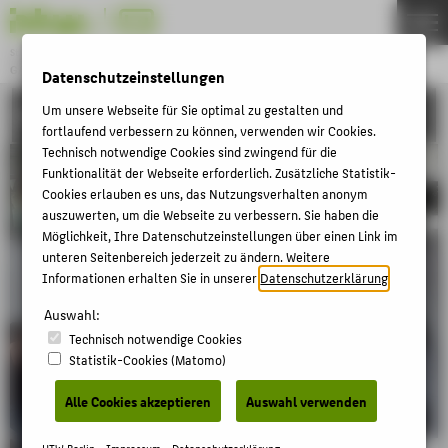
DE
EN
Studiengang
GAME DESIGN
Datenschutzeinstellungen
Menu
Um unsere Webseite für Sie optimal zu gestalten und
BACHELOR
THEMEN
fortlaufend verbessern zu können, verwenden wir Cookies.
BACHELOR
Technisch notwendige Cookies sind zwingend für die
Funktionalität der Webseite erforderlich. Zusätzliche Statistik-
MASTER
Cookies erlauben es uns, das Nutzungsverhalten anonym
auszuwerten, um die Webseite zu verbessern. Sie haben die
EVENTS
Möglichkeit, Ihre Datenschutzeinstellungen über einen Link im
DE:HIVE
unteren Seitenbereich jederzeit zu ändern. Weitere
Informationen erhalten Sie in unserer
Datenschutzerklärung
.
Auswahl:
BEWERBEN
Technisch notwendige Cookies
QUICK LINKS
Statistik-Cookies (Matomo)
SOCIAL MEDIA
Alle Cookies akzeptieren
Auswahl verwenden
SERVICE