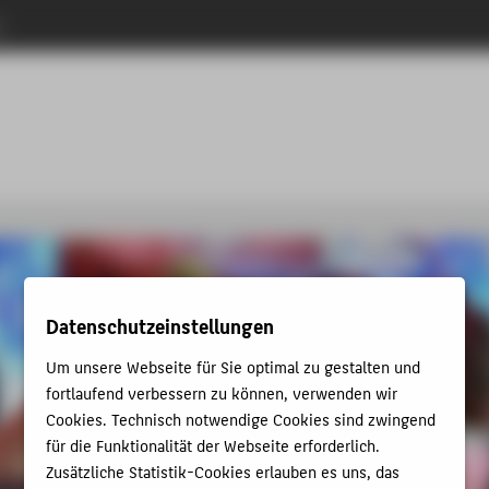
n
Datenschutzeinstellungen
Um unsere Webseite für Sie optimal zu gestalten und
fortlaufend verbessern zu können, verwenden wir
Cookies. Technisch notwendige Cookies sind zwingend
für die Funktionalität der Webseite erforderlich.
Zusätzliche Statistik-Cookies erlauben es uns, das