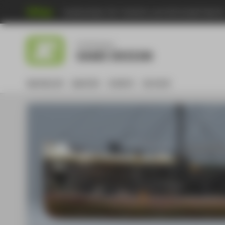
Hochschule für Technik und Wirtschaft Berli
Menu
Studiengang
GAME DESIGN
BACHELOR
MASTER
EVENTS
DE:HIVE