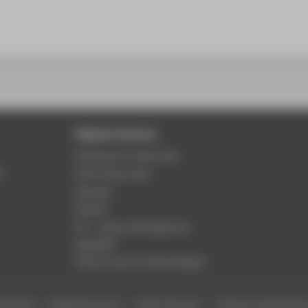
Digitale Dienste
Phishing & IT-Sicherheit
r
HTW Campus App
Webmail
Moodle
LSF - Campus Management
WebOPAC
HTW.Intranet für Beschäftigte
efreiheit
Gebärdensprache
Leichte Sprache
Datenschutzeinstell