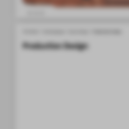
HTW Berlin
Studiengänge
Game Design
Production Design
Production Design