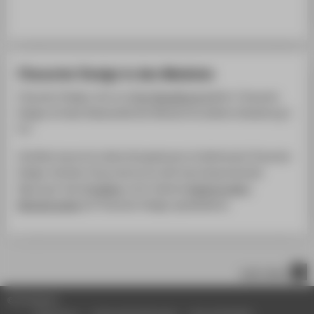
Character Design in den Modulen
Character Design wird von
Prof. Brandhorst
gelehrt. Character
Design ist fester Bestandteil der Module Grundlehre Gestaltung 1
& 2.
Vertiefen kannst du deine Kompetenzen im Wahlmodul Character
Design. Darüber hinaus kannst du dich bei entsprechender
Eignung in den
Projekten
und in deinem
Designprojekt /
Bachelorarbeit
auf Character Design spezialisieren.
nach oben
© HTW Berlin