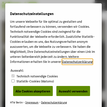
DE
EN
Studiengang
Datenschutzeinstellungen
GAME DESIGN
Menu
Um unsere Webseite für Sie optimal zu gestalten und
fortlaufend verbessern zu können, verwenden wir Cookies.
THEMEN
Technisch notwendige Cookies sind zwingend für die
BACHELOR
Funktionalität der Webseite erforderlich. Zusätzliche Statistik-
Cookies erlauben es uns, das Nutzungsverhalten anonym
MASTER
auszuwerten, um die Webseite zu verbessern. Sie haben die
Möglichkeit, Ihre Datenschutzeinstellungen über einen Link im
EVENTS
unteren Seitenbereich jederzeit zu ändern. Weitere
DE:HIVE
Informationen erhalten Sie in unserer
Datenschutzerklärung
.
Auswahl:
BELIEBTE SEITEN
Technisch notwendige Cookies
Statistik-Cookies (Matomo)
DIGITALE DIENSTE
Alle Cookies akzeptieren
Auswahl verwenden
SERVICE
HTW Berlin -
Impressum
-
Datenschutzerklärung